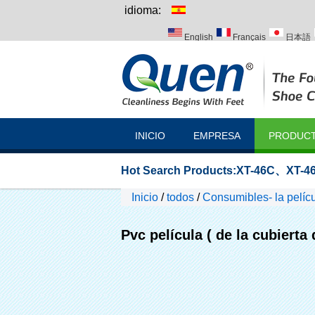
idioma:
English
Français
日本語
Italiano
Português
Русск
INICIO
EMPRESA
PRODUC
Hot Search Products:
XT-46C
、
XT-46
Inicio
/
todos
/
Consumibles- la pelícu
Pvc película ( de la cubierta 