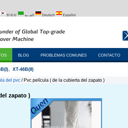
한국의
العربية
Deutsch
Español
ий
Türk
TOS
BLOG
PROBLEMAS COMUNES
CONTACTO
B(I)
、
XT-46B(II)
la del pvc
/
Pvc película ( de la cubierta del zapato )
del zapato )