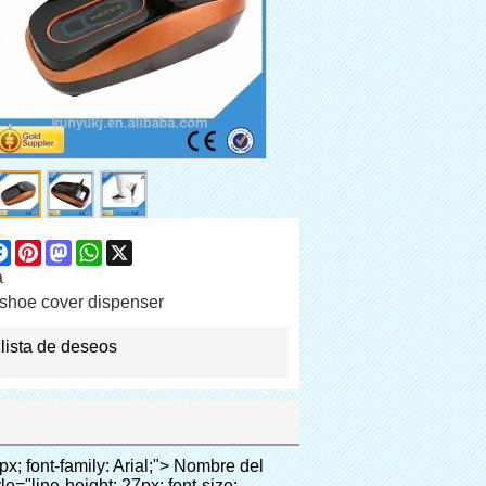
are
Facebook
Pinterest
Mastodon
WhatsApp
X
a
shoe cover dispenser
 lista de deseos
data-section-blank="AliPostDhMb-g01as">&nbsp;</p> <div id="ali-anchor-AliPostDhMb-ktqz1" style="padding-top: 8px;" data-section="AliPostDhMb-ktqz1" data-section-title="Product Advantages"> <div id="ali-title-AliPostDhMb-ktqz1" style="padding: 8px 0px; border-bottom-style: solid;"> <span style="background-color: #ddd; color: #333; font-weight: bold; padding: 8px 10px; line-height: 12px;"> Ventajas del producto </span> </div> <div style="padding: 10px 0px;"> <p>&nbsp;</p> <table class="aliDataTable" style="width: 600px; height: 436px;"><tbody> <tr style="height: 34.35pt;" align="left"><td style="width: 598pt;" colspan="2" valign="center"><p> <span style="line-height: normal; font-weight: bold; font-size: 12pt; font-family: Arial;"> Ventaja de Quen Shoe machine: </span> </p></td></tr> <tr style="height: 53.95pt;" align="left"> <td style="width: 181.85pt;" valign="center"><p><span style="line-height: normal; font-weight: bold; font-family: arial, helvetica, sans-serif; color: #008000; font-size: 14px;">1. Económico&nbsp; &nbsp;&nbsp;</span></p></td> <td style="width: 416.15pt;" valign="center"> <p> <span style="line-height: normal; font-family: arial, helvetica, sans-serif; font-size: 14px;"> El costo de nuestra película de PVC cubierta del zapato es económico que los tradicionales, el espesor es 28&mu;m </span> </p> <p> <span style="line-height: normal; font-family: arial, helvetica, sans-serif; font-size: 14px;"> Es más durable </span> </p> </td> </tr> <tr style="height: 52pt;" align="left"> <td valign="center"><p><span style="line-height: normal; font-weight: bold; font-family: arial, helvetica, sans-serif; color: #008000; font-size: 14px;">2. Gran capacidad</span></p></td> <td valign="center"> <p> <span style="line-height: normal; font-family: arial, helvetica, sans-serif; font-size: 14px;"> Un rollo de película puede hacer 500 pares cubierta del zapato, para otros máquina de la cubierta, </span> </p> <p> <span style="line-height: normal; font-family: arial, helvetica, sans-serif; font-size: 14px;"> La capacidad es de sólo 50-100 pares de zapatos cubierta </span> </p> </td> </tr> <tr style="height: 53pt;" align="left"> <td valign="center"><p><span style="line-height: normal; font-weight: bold; font-family: arial, helvetica, sans-serif; color: #008000; font-size: 14px;">3. Larga vida útil</span></p></td> <td valign="center"><p>