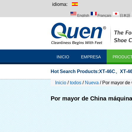
idioma:
English
Français
日本語
Italiano
Português
Русск
INICIO
EMPRESA
PRODUC
Hot Search Products:
XT-46C
、
XT-46
Inicio
/
todos
/
Nueva
/
Por mayor de 
Por mayor de China máquina 