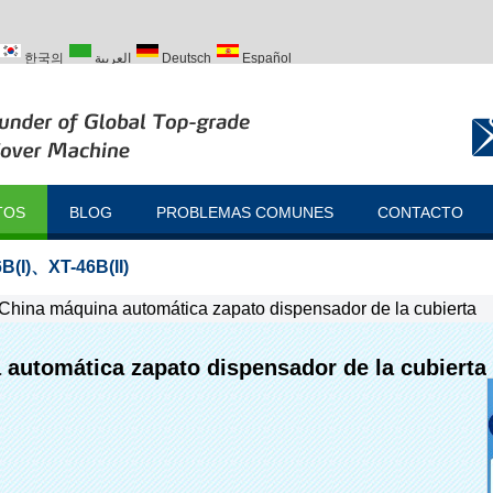
한국의
العربية
Deutsch
Español
ий
Türk
TOS
BLOG
PROBLEMAS COMUNES
CONTACTO
B(I)
、
XT-46B(II)
China máquina automática zapato dispensador de la cubierta
automática zapato dispensador de la cubierta