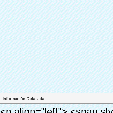
Información Detallada
<p align="left"> <span style="line-height: 27px; font-size: 18px;"> <strong> <span style="line-height: 27px; font-family: Arial;"> Nombre del producto: automático máquina de la cubierta </span> </strong> </span> </p> <p align="left"> <span style="line-height: 27px; font-size: 18px;"> <strong> </strong> <strong> </strong> <strong> </strong> <strong> </strong> <strong> </strong> <strong> </strong> <strong> </strong> <strong> </strong> <strong> <span style="line-height: 27px; font-family: Arial;"> Modelo no.: XT-46C </span> </strong> </span> </p> <p align="left">&nbsp;</p> <div id="ali-anchor-AliPostDhMb-hg729" style="padding-top: 8px; background-color: #f5f5f5;" data-section="AliPostDhMb-hg729" data-section-title="Product Uses"> <div id="ali-title-AliPostDhMb-hg729" style="padding: 8px 0px; border-bottom-style: solid;"> <span style="background-color: #ddd; color: #333; font-weight: bold; padding: 8px 10px; line-height: 12px;"> Producto utiliza </span> </div> <div style="padding: 10px 0px;"> <p>&nbsp;<img src="http://i03.i.aliimg.com/simg/single/icon/placeholder_100x100.png" data-src="http://g04.s.alicdn.com/kf/HTB1v.cvIXXXXXaaXpXXq6xXFXXXJ/200852200/HTB1v.cvIXXXXXaaXpXXq6xXFXXXJ.jpg" data-alt="Trading y proveedor de productos de China zapatos cubren máquina dispensador" width="700" ori-width="800" ori-height="970" /> <noscript><img src="http://g04.s.alicdn.com/kf/HTB1v.cvIXXXXXaaXpXXq6xXFXXXJ/200852200/HTB1v.cvIXXXXXaaXpXXq6xXFXXXJ.jpg" alt="Trading y proveedor de productos de China zapatos cubren máquina dispensador" width="700" ori-width="800" ori-height="970"></noscript> <img src="http://i03.i.aliimg.com/simg/single/icon/placeholder_100x100.png" data-src="http://g02.s.alicdn.com/kf/HTB1AmpcHVXXXXXqXXXXq6xXFXXX3/200852200/HTB1AmpcHVXXXXXqXXXXq6xXFXXX3.jpg" data-alt="Trading y proveedor de productos de China zapatos cubren máquina dispensador" width="700" ori-width="590" ori-height="588" /> <noscript><img src="http://g02.s.alicdn.com/kf/HTB1AmpcHVXXXXXqXXXXq6xXFXXX3/200852200/HTB1AmpcHVXXXXXqXXXXq6xXFXXX3.jpg" alt="Trading y proveedor de productos de China zapatos cubren máquina dispensador" width="700" ori-width="590" ori-height="588"></noscript> </p> <p>&nbsp;</p> </div> </div> <div id="ali-anchor-AliPostDhMb-g01as" style="padding-top: 8px;" data-section="AliPostDhMb-g01as" data-section-title="Technology"> <div id="ali-title-AliPostDhMb-g01as" style="padding: 8px 0px; border-bottom-style: solid;"> <span style="background-color: #ddd; color: #333; font-weight: bold; padding: 8px 10px; line-height: 12px;"> Tecnología </span> </div> <div style="padding: 10px 0px;"> <p>&nbsp; <span style="line-height: 21px; font-size: 14px;"> <span style="line-height: normal; font-family: Arial;"> Esta máquina de la cubierta automática utiliza el principio de que <span style="line-height: 21px; color: #0000ff;"> <strong> <span style="line-height: 21px; color: #99cc00;"> <em> T </em> </span> </strong> </span> </span> <strong> <span style="line-height: 21px; color: #99cc00;"> <em> <span style="line-height: normal; font-family: Arial;"> Hermo film retráctil se reducirá en </span> </em> </span> </strong> </span> </p> <p> <span style="line-height: 21px; font-size: 14px;"> <strong> <em> <span style="line-height: normal; font-family: Arial; color: #99cc00;"> Temperatura adecuada </span> </em> </strong> <span style="line-height: normal; font-family: Arial;"> <strong> <em> <span style="line-height: 21px; color: #99cc00;"> . </span> </em> </strong> Tecnología diferente de otros cubierta del zapato </span> <span style="line-height: normal; font-family: Arial;"> Máquina </span> <span style="line-height: normal; font-family: Arial;"> . </span> </span> </p> <p> <span style="line-height: 21px; font-size: 14px;"> <span style="line-height: normal; font-family: Arial;"> Puede <span style="line-height: 21px; color: #0000ff;"> </span> </span> <em> <span style="line-height: normal; font-weight: bold; font-family: Arial; color: #99cc00;"> Automáticamente </span> </em> <span style="line-height: normal; font-family: Arial;"> <em> <span style="line-height: 21px; color: #99cc00;"> </span> </em> Salidas y corta la película de PVC y </span> <em> <span style="line-height: normal; font-weight: bold; font-family: Arial; color: #99