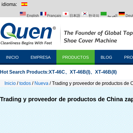
idioma:
English
Français
日本語
한국의
العربية
Deu
Italiano
Português
Русский
Türk
INICIO
EMPRESA
PRODUCTOS
BLOG
PRO
Hot Search Products:
XT-46C
、
XT-46B(I)
、
XT-46B(II)
Inicio
/
todos
/
Nueva
/
Trading y proveedor de productos de
Trading y proveedor de productos de China z