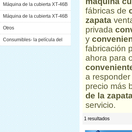
máquina cub
Máquina de la cubierta XT-46B
fábricas de
(i)
Máquina de la cubierta XT-46B
zapata
venta
privada
conv
(II)
Otros
y
convenien
Consumibles- la película del
fabricación
pvc
ahora para o
conveniente
a responder
precio más 
de la zapat
servicio.
1 resultados
list
rate