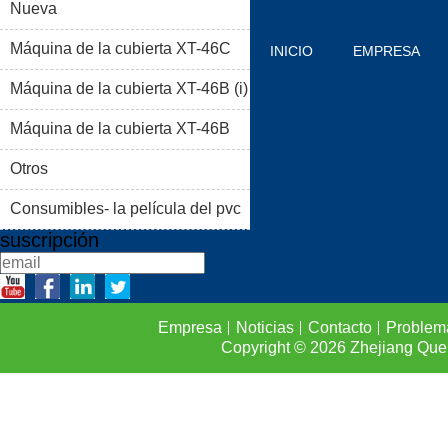
Nueva
Máquina de la cubierta XT-46C
INICIO
EMPRESA
Máquina de la cubierta XT-46B (i)
PRODUCTOS
BLOG
Máquina de la cubierta XT-46B
PROBLEMAS COMUNES
(II)
Otros
CONTACTO
Consumibles- la película del pvc
suscripción
Empresa
Noticias
Contacto
Problem
Copyright © 2026
Zhejiang Que