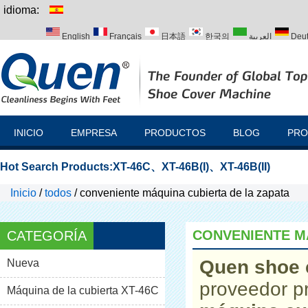
idioma:
English
Français
日本語
한국의
العربية
Deu
Italiano
Português
Русский
Türk
INICIO
EMPRESA
PRODUCTOS
BLOG
PRO
Hot Search Products:
XT-46C
、
XT-46B(I)
、
XT-46B(II)
Inicio
/
todos
/
conveniente máquina cubierta de la zapata
CONVENIENTE M
CATEGORÍA
Quen shoe 
Nueva
proveedor p
Máquina de la cubierta XT-46C