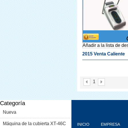
Añadir a la lista de d
2015 Venta Caliente
Productos De China
Cubiertas Del Zapato
1
Proveedores Para La
Fábrica
Categoría
Nueva
Máquina de la cubierta XT-46C
INICIO
EMPRESA