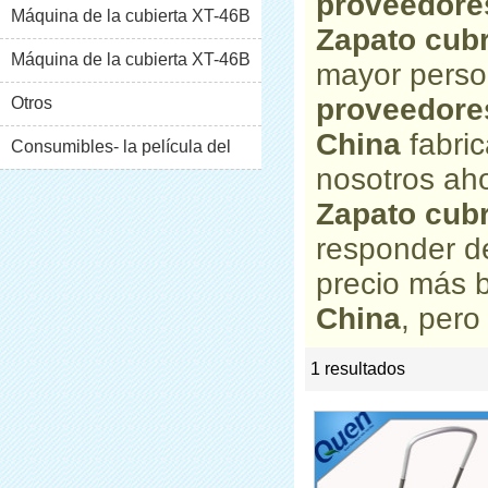
proveedore
Máquina de la cubierta XT-46B
Zapato cub
(i)
Máquina de la cubierta XT-46B
mayor perso
proveedore
(II)
Otros
China
fabri
Consumibles- la película del
nosotros aho
pvc
Zapato cub
responder d
precio más 
China
, pero
1 resultados
list
rate