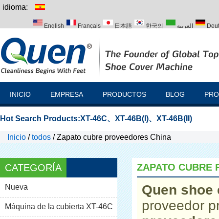
idioma:
English
Français
日本語
한국의
العربية
Deu
Italiano
Português
Русский
Türk
INICIO
EMPRESA
PRODUCTOS
BLOG
PRO
Hot Search Products:
XT-46C
、
XT-46B(I)
、
XT-46B(II)
Inicio
/
todos
/
Zapato cubre proveedores China
ZAPATO CUBRE 
CATEGORÍA
Quen shoe 
Nueva
proveedor p
Máquina de la cubierta XT-46C