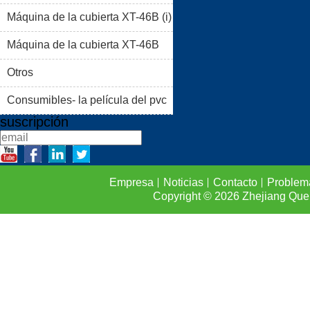
Máquina de la cubierta XT-46B (i)
PRODUCTOS
BLOG
Máquina de la cubierta XT-46B
PROBLEMAS COMUNES
(II)
Otros
CONTACTO
Consumibles- la película del pvc
suscripción
Empresa
Noticias
Contacto
Problem
Copyright © 2026
Zhejiang Que