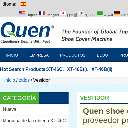
idioma:
English
Français
日本語
한국의
العربية
Deu
Italiano
Português
Русский
Türk
INICIO
EMPRESA
PRODUCTOS
BLOG
PRO
Hot Search Products:
XT-46C
、
XT-46B(I)
、
XT-46B(II)
Inicio
/
todos
/
Vestidor
VESTIDOR
CATEGORÍA
Quen shoe 
Nueva
proveedor p
Máquina de la cubierta XT-46C