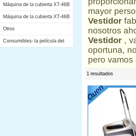
proporciona
Máquina de la cubierta XT-46B
mayor perso
(i)
Máquina de la cubierta XT-46B
Vestidor
fab
nosotros aho
(II)
Otros
Vestidor
, v
Consumibles- la película del
oportuna, n
pvc
pero vamos a
1 resultados
list
rate