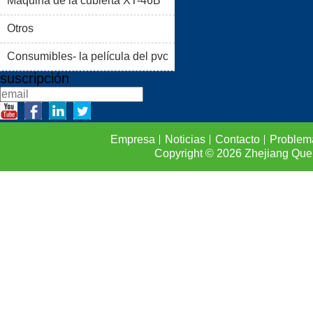
Máquina de la cubierta XT-46B
PROBLEMAS COMUNES
(II)
Otros
CONTACTO
Consumibles- la película del pvc
suscripción
Empresa
Noticias
Contacto
Problem
Copyright © 2026
Zhejiang Que