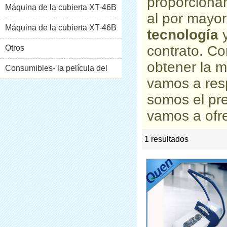
proporciona
Máquina de la cubierta XT-46B
al por mayo
(i)
Máquina de la cubierta XT-46B
tecnología
contrato. C
(II)
Otros
obtener la m
Consumibles- la película del
vamos a res
pvc
somos el pr
vamos a ofre
1 resultados
list
rate