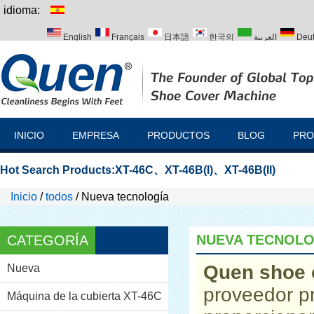
idioma:
English
Français
日本語
한국의
العربية
Deu
Italiano
Português
Русский
Türk
INICIO
EMPRESA
PRODUCTOS
BLOG
PRO
Hot Search Products:
XT-46C
、
XT-46B(I)
、
XT-46B(II)
Inicio
/
todos
/
Nueva tecnología
NUEVA TECNOLO
CATEGORÍA
Quen shoe 
Nueva
proveedor p
Máquina de la cubierta XT-46C