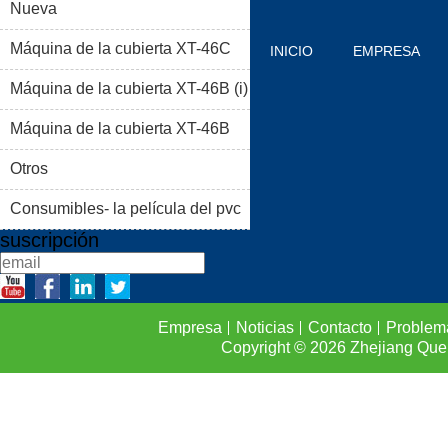
Nueva
Máquina de la cubierta XT-46C
INICIO
EMPRESA
Máquina de la cubierta XT-46B (i)
PRODUCTOS
BLOG
Máquina de la cubierta XT-46B
PROBLEMAS COMUNES
(II)
Otros
CONTACTO
Consumibles- la película del pvc
suscripción
Empresa
Noticias
Contacto
Problem
Copyright © 2026
Zhejiang Que