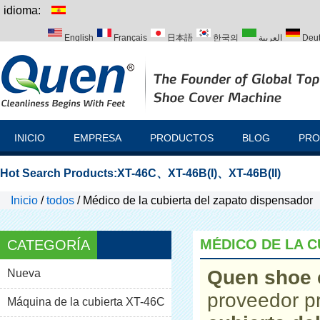
idioma:
English
Français
日本語
한국의
العربية
Deu
Italiano
Português
Русский
Türk
INICIO
EMPRESA
PRODUCTOS
BLOG
PRO
Hot Search Products:
XT-46C
、
XT-46B(I)
、
XT-46B(II)
Inicio
/
todos
/
Médico de la cubierta del zapato dispensador
MÉDICO DE LA 
CATEGORÍA
Quen shoe 
Nueva
proveedor p
Máquina de la cubierta XT-46C