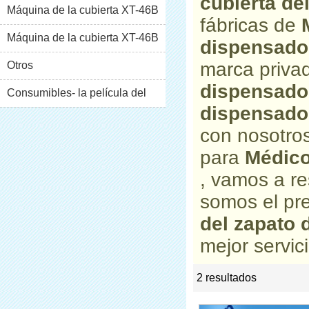
cubierta de
Máquina de la cubierta XT-46B
fábricas de
(i)
Máquina de la cubierta XT-46B
dispensado
marca priv
(II)
Otros
dispensado
Consumibles- la película del
dispensado
pvc
con nosotros
para
Médico
, vamos a r
somos el pr
del zapato 
mejor servici
2 resultados
list
rate