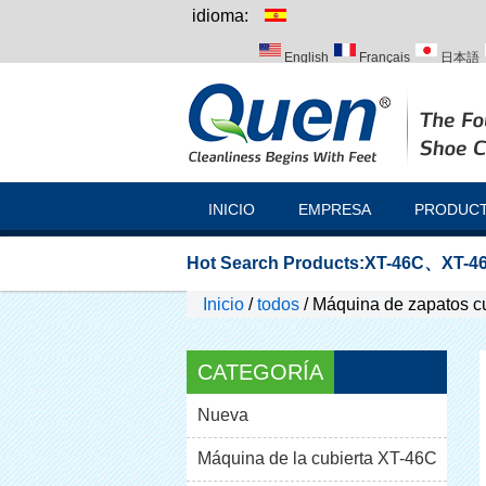
idioma:
English
Français
日本語
Italiano
Português
Русск
INICIO
EMPRESA
PRODUC
Hot Search Products:
XT-46C
、
XT-46
Inicio
/
todos
/
Máquina de zapatos cu
CATEGORÍA
Nueva
Máquina de la cubierta XT-46C