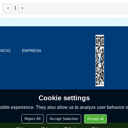
Zapato Para Médica
1
INICIO
EMPRESA
PRODUCTOS
BLOG
PROBLEMAS COMUNES
CONTACTO
Cookie settings
ible experience. They also allow us to analyze user behavior in
Reject All
Accept Selection
Accept all