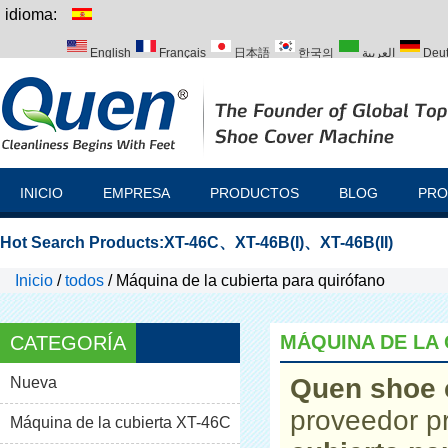
idioma:
English
Français
日本語
한국의
العربية
Deu
Italiano
Português
Русский
Türk
INICIO
EMPRESA
PRODUCTOS
BLOG
PRO
Hot Search Products:
XT-46C
、
XT-46B(I)
、
XT-46B(II)
Inicio
/
todos
/
Máquina de la cubierta para quirófano
MÁQUINA DE LA
CATEGORÍA
Quen shoe 
Nueva
proveedor p
Máquina de la cubierta XT-46C