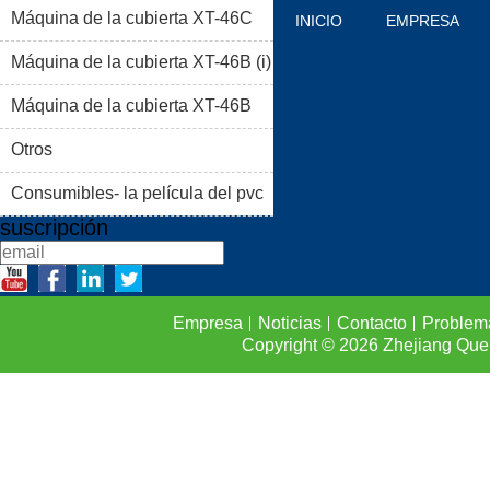
Máquina de la cubierta XT-46C
INICIO
EMPRESA
Máquina de la cubierta XT-46B (i)
PRODUCTOS
BLOG
Máquina de la cubierta XT-46B
PROBLEMAS COMUNES
(II)
Otros
CONTACTO
Consumibles- la película del pvc
suscripción
Empresa
Noticias
Contacto
Problem
Copyright © 2026
Zhejiang Que