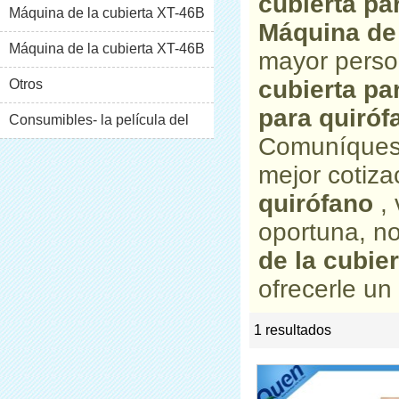
cubierta pa
Máquina de la cubierta XT-46B
Máquina de 
(i)
Máquina de la cubierta XT-46B
mayor perso
cubierta pa
(II)
Otros
para quiróf
Consumibles- la película del
Comuníquese
pvc
mejor cotiz
quirófano
, 
oportuna, n
de la cubie
ofrecerle un 
1 resultados
list
rate