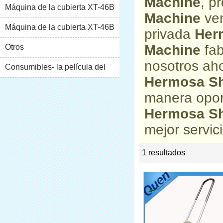
Machine
, p
Máquina de la cubierta XT-46B
Machine
ven
(i)
Máquina de la cubierta XT-46B
privada
Her
Machine
fab
(II)
Otros
nosotros aho
Consumibles- la película del
Hermosa S
pvc
manera opor
Hermosa S
mejor servici
1 resultados
list
rate