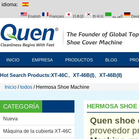
idioma:
English
Français
日本語
한국의
العربية
Deu
Italiano
Português
Русский
Türk
INICIO
EMPRESA
PRODUCTOS
BLOG
PRO
Hot Search Products:
XT-46C
、
XT-46B(I)
、
XT-46B(II)
Inicio
/
todos
/
Hermosa Shoe Machine
HERMOSA SHOE
CATEGORÍA
Quen shoe 
Nueva
proveedor p
Máquina de la cubierta XT-46C