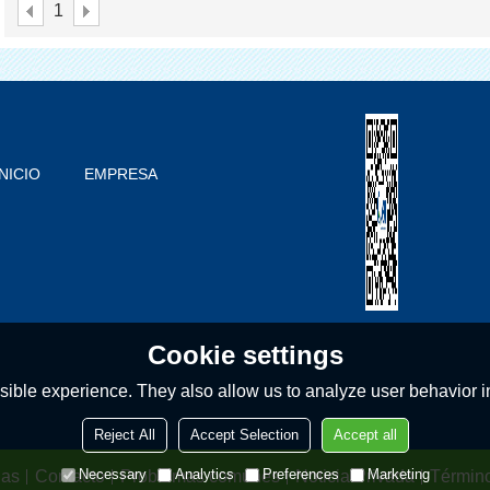
1
INICIO
EMPRESA
PRODUCTOS
BLOG
PROBLEMAS COMUNES
CONTACTO
Cookie settings
ible experience. They also allow us to analyze user behavior in
Reject All
Accept Selection
Accept all
Necessary
Analytics
Preferences
Marketing
ias
Contacto
Problemas comunes
Noticia Privada
Términ