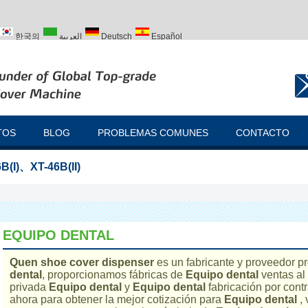
한국의
العربية
Deutsch
Español
ий
Türk
TOS
BLOG
PROBLEMAS COMUNES
CONTACTO
B(I)
、
XT-46B(II)
EQUIPO DENTAL
Quen shoe cover dispenser
es un fabricante y proveedor p
dental
, proporcionamos fábricas de
Equipo dental
ventas al
privada
Equipo dental
y
Equipo dental
fabricación por con
ahora para obtener la mejor cotización para
Equipo dental
, 