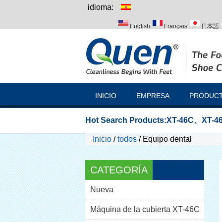
idioma:
English
Français
日本語
Italiano
Português
Русск
INICIO
EMPRESA
PRODUC
Hot Search Products:
XT-46C
、
XT-46
Inicio
/
todos
/
Equipo dental
CATEGORÍA
Nueva
Máquina de la cubierta XT-46C