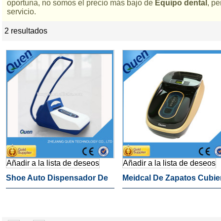
oportuna, no somos el precio más bajo de
Equipo dental
, p
servicio.
2 resultados
lista
Añadir a la lista de deseos
Añadir a la lista de deseos
Shoe Auto Dispensador De
Meidcal De Zapatos Cubie
La Cubierta Para Dental
De La Máquina De Equipo
Clínica
Dental