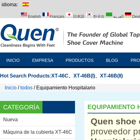
idioma:
English
Français
日本語
한국의
العربية
Deu
Italiano
Português
Русский
Türk
INICIO
EMPRESA
PRODUCTOS
BLOG
PRO
Hot Search Products:
XT-46C
、
XT-46B(I)
、
XT-46B(II)
Inicio
/
todos
/
Equipamiento Hospitalario
EQUIPAMIENTO 
CATEGORÍA
Quen shoe 
Nueva
proveedor p
Máquina de la cubierta XT-46C