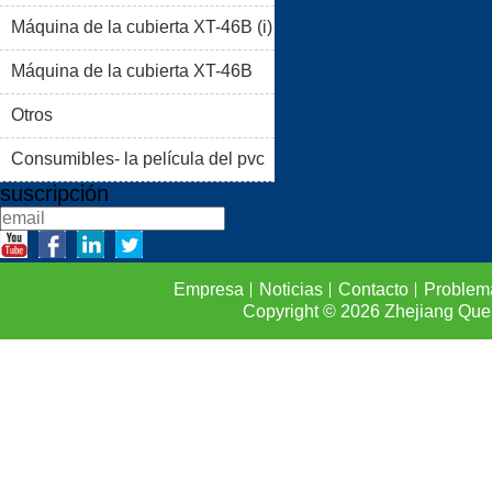
Máquina de la cubierta XT-46B (i)
PRODUCTOS
BLOG
Máquina de la cubierta XT-46B
PROBLEMAS COMUNES
(II)
Otros
CONTACTO
Consumibles- la película del pvc
suscripción
Empresa
Noticias
Contacto
Problem
Copyright © 2026
Zhejiang Que