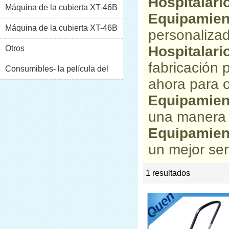
Hospitalari
Máquina de la cubierta XT-46B
Equipamient
(i)
Máquina de la cubierta XT-46B
personaliza
Hospitalari
(II)
Otros
fabricación
Consumibles- la película del
ahora para o
pvc
Equipamient
una manera 
Equipamient
un mejor ser
1 resultados
list
rate