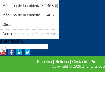
Máquina de la cubierta XT-46B (i)
PRODUCTOS
BLOG
Máquina de la cubierta XT-46B
PROBLEMAS COMUNES
(II)
Otros
CONTACTO
Consumibles- la película del pvc
suscripción
Empresa
Noticias
Contacto
Problem
Copyright © 2026
Zhejiang Que