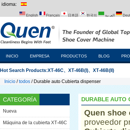
idioma:
English
Français
日本語
한국의
العربية
Deu
Italiano
Português
Русский
Türk
INICIO
EMPRESA
PRODUCTOS
BLOG
PRO
Hot Search Products:
XT-46C
、
XT-46B(I)
、
XT-46B(II)
Inicio
/
todos
/
Durable auto Cubierta dispenser
DURABLE AUTO 
CATEGORÍA
Quen shoe 
Nueva
proveedor p
Máquina de la cubierta XT-46C