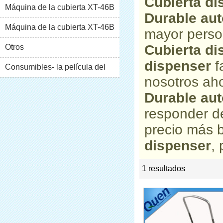
Cubierta di
Máquina de la cubierta XT-46B
Durable aut
(i)
Máquina de la cubierta XT-46B
mayor perso
Cubierta di
(II)
Otros
dispenser
f
Consumibles- la película del
nosotros aho
pvc
Durable aut
responder d
precio más 
dispenser
,
1 resultados
list
rate