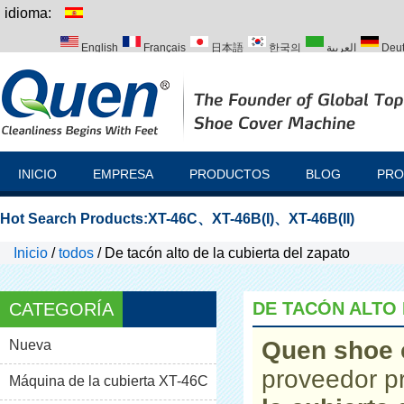
idioma:
English
Français
日本語
한국의
العربية
Deu
Italiano
Português
Русский
Türk
INICIO
EMPRESA
PRODUCTOS
BLOG
PRO
Hot Search Products:
XT-46C
、
XT-46B(I)
、
XT-46B(II)
Inicio
/
todos
/
De tacón alto de la cubierta del zapato
DE TACÓN ALTO 
CATEGORÍA
Quen shoe 
Nueva
proveedor p
Máquina de la cubierta XT-46C