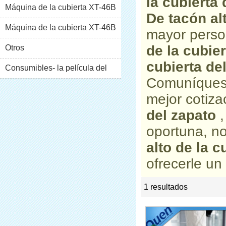
la cubierta 
Máquina de la cubierta XT-46B
De tacón al
(i)
Máquina de la cubierta XT-46B
mayor perso
de la cubier
(II)
Otros
cubierta de
Consumibles- la película del
Comuníquese
pvc
mejor cotiz
del zapato
,
oportuna, n
alto de la c
ofrecerle un 
1 resultados
list
rate