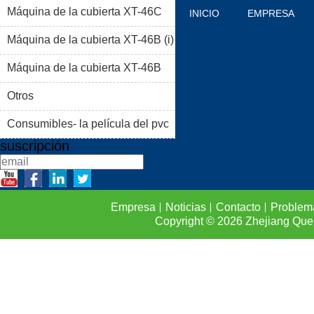
Máquina de la cubierta XT-46C
INICIO
EMPRESA
Máquina de la cubierta XT-46B (i)
PRODUCTOS
BLOG
Máquina de la cubierta XT-46B
PROBLEMAS COMUNES
(II)
Otros
CONTACTO
Consumibles- la película del pvc
suscripción
Empresa
Noticias
Contacto
Problem
Copyright © 2026
Zhejiang Que