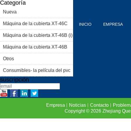
Categoría
Nueva
Máquina de la cubierta XT-46C
INICIO
EMPRESA
Máquina de la cubierta XT-46B (i)
PRODUCTOS
BLOG
Máquina de la cubierta XT-46B
PROBLEMAS COMUNES
(II)
Otros
CONTACTO
Consumibles- la película del pvc
suscripción
Empresa
Noticias
Contacto
Problem
Copyright © 2026
Zhejiang Que