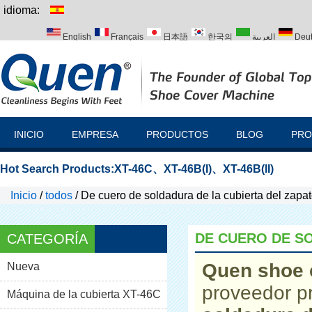
idioma:
English
Français
日本語
한국의
العربية
Deu
Italiano
Português
Русский
Türk
INICIO
EMPRESA
PRODUCTOS
BLOG
PRO
Hot Search Products:
XT-46C
、
XT-46B(I)
、
XT-46B(II)
Inicio
/
todos
/
De cuero de soldadura de la cubierta del zapa
DE CUERO DE S
CATEGORÍA
Quen shoe 
Nueva
proveedor p
Máquina de la cubierta XT-46C