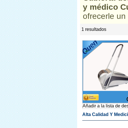
y médico Cu
ofrecerle un 
1 resultados
list
rate
Añadir a la lista de d
Alta Calidad Y Medic
Zapato Dispensador