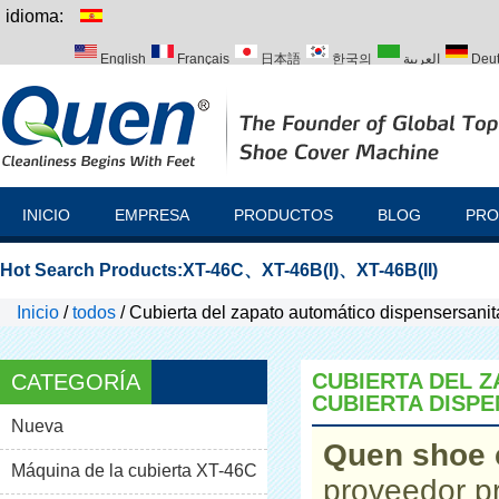
idioma:
English
Français
日本語
한국의
العربية
Deu
Italiano
Português
Русский
Türk
INICIO
EMPRESA
PRODUCTOS
BLOG
PRO
Hot Search Products:
XT-46C
、
XT-46B(I)
、
XT-46B(II)
Inicio
/
todos
/
Cubierta del zapato automático dispensersanit
CUBIERTA DEL 
CATEGORÍA
CUBIERTA DISP
Nueva
Quen shoe 
Máquina de la cubierta XT-46C
proveedor p