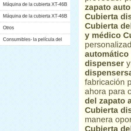
Máquina de la cubierta XT-46B
zapato auto
Cubierta di
(i)
Máquina de la cubierta XT-46B
Cubierta de
(II)
Otros
y médico Cu
Consumibles- la película del
personaliza
pvc
automático 
dispenser
dispensersa
fabricación
ahora para o
del zapato 
Cubierta di
manera opor
Cubierta de