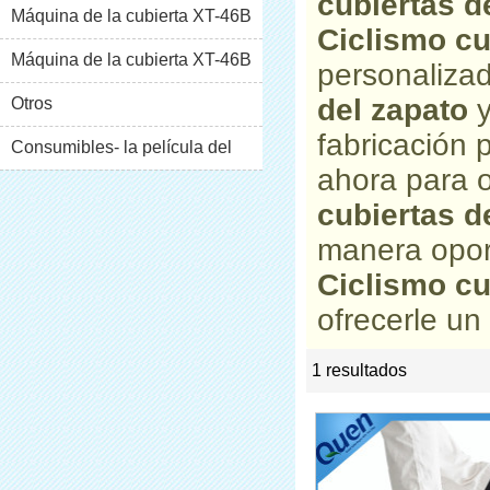
cubiertas d
Máquina de la cubierta XT-46B
Ciclismo cu
(i)
Máquina de la cubierta XT-46B
personaliza
del zapato
(II)
Otros
fabricación
Consumibles- la película del
ahora para o
pvc
cubiertas d
manera opor
Ciclismo cu
ofrecerle un 
1 resultados
list
rate