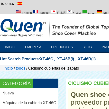
idioma:
English
Français
日本語
한국의
العربية
Deu
Italiano
Português
Русский
Türk
INICIO
EMPRESA
PRODUCTOS
BLOG
PRO
Hot Search Products:
XT-46C
、
XT-46B(I)
、
XT-46B(II)
Inicio
/
todos
/
Ciclismo cubiertas del zapato
CICLISMO CUBIE
CATEGORÍA
Quen shoe 
Nueva
proveedor p
Máquina de la cubierta XT-46C