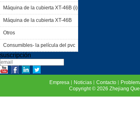
Máquina de la cubierta XT-46B (i)
PRODUCTOS
BLOG
Máquina de la cubierta XT-46B
PROBLEMAS COMUNES
(II)
Otros
CONTACTO
Consumibles- la película del pvc
suscripción
Empresa
Noticias
Contacto
Problem
Copyright © 2026
Zhejiang Que