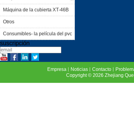
PRODUCTOS
BLOG
Máquina de la cubierta XT-46B
PROBLEMAS COMUNES
(II)
Otros
CONTACTO
Consumibles- la película del pvc
suscripción
Empresa
Noticias
Contacto
Problem
Copyright © 2026
Zhejiang Que