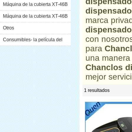
dispensado
Máquina de la cubierta XT-46B
dispensado
(i)
Máquina de la cubierta XT-46B
marca priv
dispensado
(II)
Otros
con nosotros
Consumibles- la película del
para
Chancl
pvc
una manera 
Chanclos d
mejor servici
1 resultados
list
rate