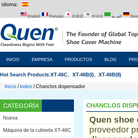
idioma:
English
Français
日本語
한국의
العربية
Deu
Italiano
Português
Русский
Türk
INICIO
EMPRESA
PRODUCTOS
BLOG
PRO
Hot Search Products:
XT-46C
、
XT-46B(I)
、
XT-46B(II)
Inicio
/
todos
/
Chanclos dispensador
CHANCLOS DIS
CATEGORÍA
Quen shoe 
Nueva
proveedor p
Máquina de la cubierta XT-46C