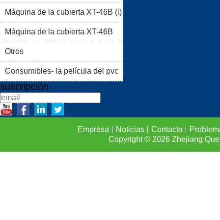
Máquina de la cubierta XT-46B (i)
PRODUCTOS
BLOG
Máquina de la cubierta XT-46B
PROBLEMAS COMUNES
(II)
Otros
CONTACTO
Consumibles- la película del pvc
suscripción
Empresa
Noticias
Contacto
Problem
Copyright © 2026
Zhejiang Que