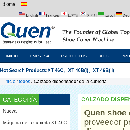
idioma:
English
Français
日本語
한국의
العربية
Deu
Italiano
Português
Русский
Türk
INICIO
EMPRESA
PRODUCTOS
BLOG
PRO
Hot Search Products:
XT-46C
、
XT-46B(I)
、
XT-46B(II)
Inicio
/
todos
/
Calzado dispensador de la cubierta
CALZADO DISPE
CATEGORÍA
Quen shoe 
Nueva
proveedor p
Máquina de la cubierta XT-46C