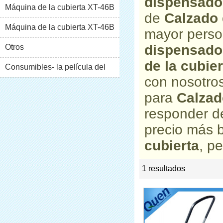
dispensador
Máquina de la cubierta XT-46B
de
Calzado 
(i)
Máquina de la cubierta XT-46B
mayor perso
dispensador
(II)
Otros
de la cubier
Consumibles- la película del
con nosotros
pvc
para
Calzad
responder d
precio más 
cubierta
, p
1 resultados
list
rate