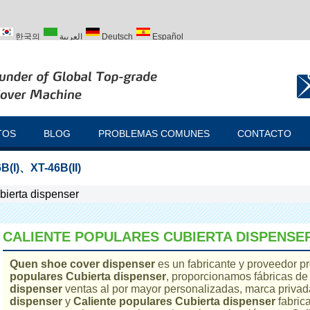
한국의
العربية
Deutsch
Español
ий
Türk
TOS
BLOG
PROBLEMAS COMUNES
CONTACTO
B(I)
、
XT-46B(II)
bierta dispenser
CALIENTE POPULARES CUBIERTA DISPENSE
Quen shoe cover dispenser
es un fabricante y proveedor p
populares Cubierta dispenser
, proporcionamos fábricas d
dispenser
ventas al por mayor personalizadas, marca priva
dispenser
y
Caliente populares Cubierta dispenser
fabric