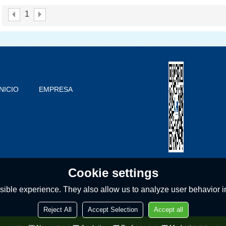
La Cubierta Para Médica
1
INICIO
EMPRESA
PRODUCTOS
BLOG
PROBLEMAS COMUNES
CONTACTO
Cookie settings
ible experience. They also allow us to analyze user behavior in
Reject All
Accept Selection
Accept all