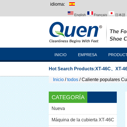
idioma:
English
Français
日本語
Italiano
Português
Русск
INICIO
EMPRESA
PRODUC
Hot Search Products:
XT-46C
、
XT-46
Inicio
/
todos
/
Caliente populares Cu
CATEGORÍA
Nueva
Máquina de la cubierta XT-46C