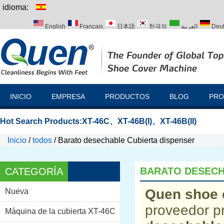
idioma:
English
Français
日本語
한국의
العربية
Deu
Italiano
Português
Русский
Türk
INICIO
EMPRESA
PRODUCTOS
BLOG
PRO
Hot Search Products:
XT-46C
、
XT-46B(I)
、
XT-46B(II)
Inicio
/
todos
/
Barato desechable Cubierta dispenser
BARATO DESECH
CATEGORÍA
Quen shoe 
Nueva
proveedor p
Máquina de la cubierta XT-46C