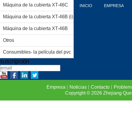
Máquina de la cubierta XT-46C
INICIO
EMPRESA
Máquina de la cubierta XT-46B (i)
PRODUCTOS
BLOG
Máquina de la cubierta XT-46B
PROBLEMAS COMUNES
(II)
Otros
CONTACTO
Consumibles- la película del pvc
suscripción
Empresa
Noticias
Contacto
Problem
Copyright © 2026
Zhejiang Que