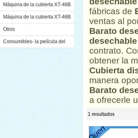
desechable
Máquina de la cubierta XT-46B
fábricas de
(i)
Máquina de la cubierta XT-46B
ventas al po
Barato dese
(II)
Otros
desechable
Consumibles- la película del
contrato. C
pvc
obtener la m
Cubierta di
manera opor
Barato dese
a ofrecerle u
1 resultados
list
rate