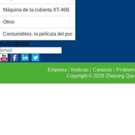
PRODUCTOS
BLOG
Máquina de la cubierta XT-46B
PROBLEMAS COMUNES
(II)
Otros
CONTACTO
Consumibles- la película del pvc
suscripción
Empresa
Noticias
Contacto
Problem
Copyright © 2026
Zhejiang Que