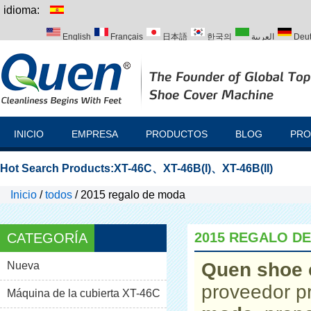
idioma:
English
Français
日本語
한국의
العربية
Deu
Italiano
Português
Русский
Türk
INICIO
EMPRESA
PRODUCTOS
BLOG
PRO
Hot Search Products:
XT-46C
、
XT-46B(I)
、
XT-46B(II)
Inicio
/
todos
/
2015 regalo de moda
2015 REGALO D
CATEGORÍA
Quen shoe 
Nueva
proveedor p
Máquina de la cubierta XT-46C