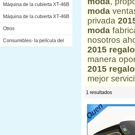
moda
, prop
Máquina de la cubierta XT-46B
moda
ventas
(i)
Máquina de la cubierta XT-46B
privada
201
moda
fabric
(II)
Otros
nosotros aho
Consumibles- la película del
2015 regal
pvc
manera opor
2015 regal
mejor servici
1 resultados
list
rate